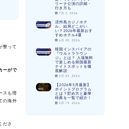
リーナ公演の詳細・
行き方も
7月 2, 2026
済州島カジノホテ
ル、結局どこがい
い？2026年最新おす
すめホテル4選
6月 30, 2026
が整って
韓国インスパイアの
『ウルトララウン
ジ』とは？ 入場無料
で楽しめる韓国最新
ナイトスポットを徹
カーがで
底解説
5月 24, 2026
【2026年5月最新】
ポイントプログラム
ースも増
とは？貯め方と豪華
特典を一覧で紹介！
ての海外
5月 19, 2026
くださ