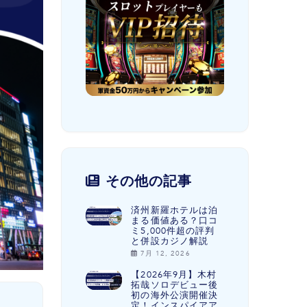
その他の記事
済州新羅ホテルは泊
まる価値ある？口コ
ミ5,000件超の評判
と併設カジノ解説
7月 12, 2026
【2026年9月】木村
拓哉ソロデビュー後
初の海外公演開催決
定！インスパイアア