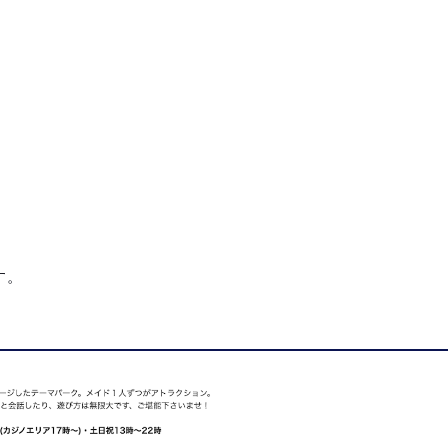
ジノの選び方
ておく
があるか
説明されているか
す。
が近くておすすめ！
心して楽しめる理由