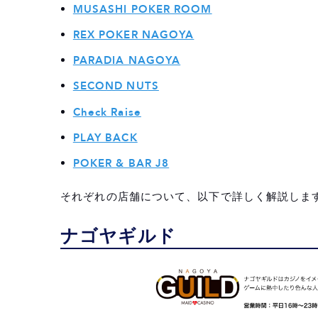
Check Raise
MUSASHI POKER ROOM
PLAY BACK
REX POKER NAGOYA
PARADIA NAGOYA
POKER & BAR J8
SECOND NUTS
初心者でも安心できるアミューズメントカ
Check Raise
利用者の口コミや評判を事前にチェックし
PLAY BACK
初心者専用のルール説明会や体験テーブル
POKER & BAR J8
入場システムや滞在時間のルールが明確に
それぞれの店舗について、以下で詳しく解説しま
アミューズメントカジノの相場は？
ナゴヤギルド
アミューズメントカジノで遊ぶ際の注意点
本場のカジノを体験するなら、韓国カジノ
韓国のカジノって怖くない？初心者でも安