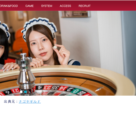
舗が多い
保たれている
ノ』
できる
ートで換金可能
防げる
出典元：
ナゴヤギルド