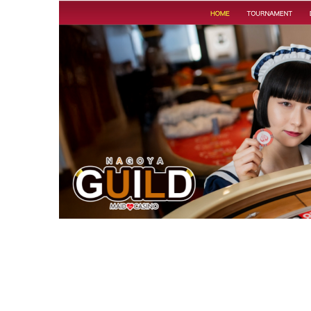
日本語が話せるスタッフが在籍している店
カジュアルな服装でも入場できる
セキュリティが厳しく常に場内の安全性が
おすすめ韓国カジノは『インスパイアカジ
ゲームルールや言葉の不安もその場で解決
日本人VIP専用の換金所があり韓国最高レ
日本人向けの案内体制でトラブルを未然に
VIP CASINO CLUB でお得に遊ぼう
まとめ