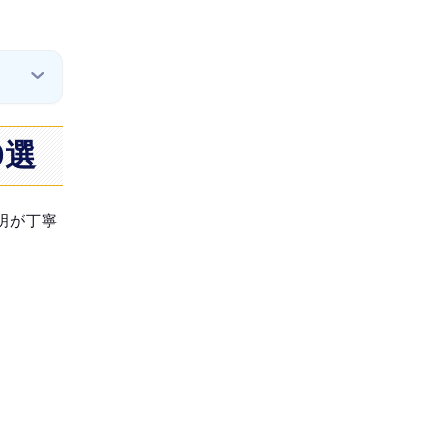
0選
明が丁寧