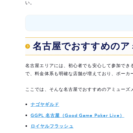
い。
名古屋でおすすめのアミューズメントポーカ
名古屋でおすすめのア
ナゴヤギルド
GGPL 名古屋（Good Game Poker Live）
名古屋エリアには、初心者でも安心して参加でき
ロイヤルフラッシュ
で、料金体系も明確な店舗が増えており、ポーカ
MUSASHI POKER ROOM 名古屋店
ここでは、そんな名古屋でおすすめのアミューズ
REX POKER NAGOYA
ナゴヤギルド
PARADIA NAGOYA
GGPL 名古屋（Good Game Poker Live）
SECOND NUTS
ロイヤルフラッシュ