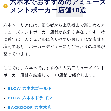
六本木でおすすめのアミューズ
店舗10選
メントポーカー店舗10選
BLOW 六本木ゴールド
BLOW 六本木ドラゴン
六本木エリアには、初心者から上級者まで楽しめるア
ミューズメントポーカー店舗が数多く存在します。特
BACKDOOR 六本木店
に近年は、カジュアルに入りやすいおしゃれな店舗も
Poker Room UPs
増えており、ポーカーデビューにもぴったりの環境が
整っています。
六本木HIGEGORILLA
Fluke.
ここでは、六本木でおすすめの人気アミューズメント
ポーカー店舗を厳選して、10店舗ご紹介します。
NINE THREE
BUBBLE 六本木店
BLOW 六本木ゴールド
SlowPlay -tokyo-
BLOW 六本木ドラゴン
BACKDOOR 六本木店
BonTokyo