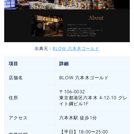
日本語に対応した案内やサービスが用意され
ている
現地通貨がなくても、日本円やクレジットカ
ードで対応できる
はじめは見学や少額ベットから始められる
出典元：
BLOW 六本木ゴールド
今注目の韓国カジノは『インスパイアカジ
項目
詳細
ノ』
店舗名
BLOW 六本木ゴールド
日本語対応で安心、言葉の不安なく楽しめる
カジノ体験
〒106-0032
海外旅行が初めてでも安心、空港から直行で
住所
東京都港区六本木 4-12-10 グレ
イト綱ビル1F
きる送迎サービス
日本円・仮想通貨に対応、チップ購入もスム
アクセス
六本木駅 徒歩1分
ーズで安心
【平日】18:00〜25:00