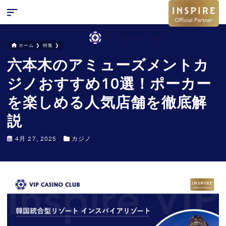
ホーム
❯
特集
❯
六本木のアミューズメントカ
検索
キャンペーン
ジノおすすめ10選！ポーカー
お問い合わせ
を楽しめる人気店舗を徹底解
特集
説
ニュース
4月 27, 2025
カジノ
FAQ