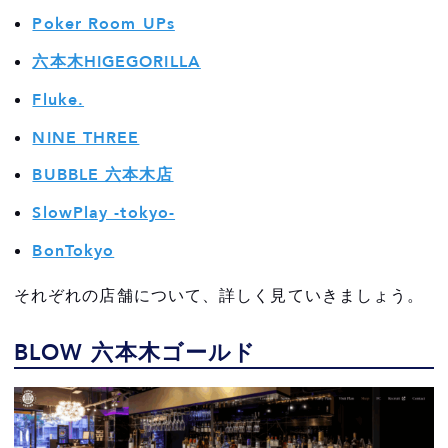
Poker Room UPs
初心者でも安心できるアミューズメントカジ
ノの選び方
六本木HIGEGORILLA
Fluke.
六本木の中でも健全な運営がされている店舗
を選ぶ
NINE THREE
初心者への説明やサポートが丁寧な店舗を選
BUBBLE 六本木店
ぶ
SlowPlay -tokyo-
料金体系が明確で、初回でも安心して利用で
BonTokyo
きる
それぞれの店舗について、詳しく見ていきましょう。
アミューズメントカジノで遊ぶ際の注意点
本場のカジノを体験するなら、韓国カジノが
BLOW 六本木ゴールド
近くておすすめ！
韓国のカジノって怖くない？初心者でも安心
して楽しめる理由