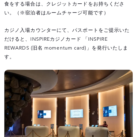
食をする場合は、クレジットカードをお持ちくださ
い。（※宿泊者はルームチャージ可能です）
カジノ入場カウンターにて、パスポートをご提示いた
だけると、INSPIREカジノカード 「INSPIRE
REWARDS (旧名 momentum card)」を発行いたしま
す。