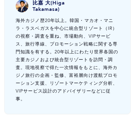
比嘉 大(Higa
Takamasa)
海外カジノ歴20年以上。韓国・マカオ・マニ
ラ・ラスベガスを中心に統合型リゾート（IR）
の視察・調査を重ね、市場動向、VIPサービ
ス、旅行導線、プロモーション戦略に関する専
門知識を有する。20年以上にわたり世界各国の
主要カジノおよび統合型リゾートを訪問・調
査。現地視察で得た一次情報をもとに、海外カ
ジノ旅行の企画・監修、富裕層向け渡航プロモ
ーション支援、リゾートマーケティング分析、
VIPサービス設計のアドバイザリーなどに従
事。