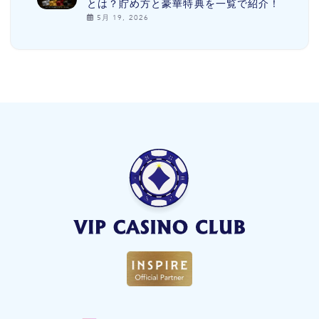
とは？貯め方と豪華特典を一覧で紹介！
5月 19, 2026