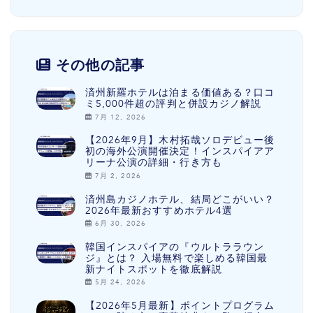
その他の記事
済州新羅ホテルは泊まる価値ある？口コ
ミ5,000件超の評判と併設カジノ解説
7月 12, 2026
【2026年9月】木村拓哉ソロデビュー後
初の海外公演開催決定！インスパイアア
リーナ公演の詳細・行き方も
7月 2, 2026
済州島カジノホテル、結局どこがいい？
2026年最新おすすめホテル4選
6月 30, 2026
韓国インスパイアの『ウルトララウン
ジ』とは？ 入場無料で楽しめる韓国最
新ナイトスポットを徹底解説
5月 24, 2026
【2026年5月最新】ポイントプログラム