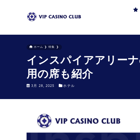
ホーム
❯
特集
❯
インスパイアアリーナの
用の席も紹介
3月 28, 2025
ホテル