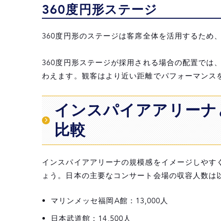
360度円形ステージ
360度円形のステージは客席全体を活用するため、約
360度円形ステージが採用される場合の配置では
わえます。観客はより近い距離でパフォーマンス
インスパイアアリーナ
比較
インスパイアアリーナの規模感をイメージしやす
ょう。日本の主要なコンサート会場の収容人数は
マリンメッセ福岡A館：13,000人
日本武道館：14,500人