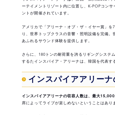
ーテイメントリゾート内に位置し、K-POPコン
ントが開催されています。
アメリカで「アリーナ・オブ・ザ・イヤー賞」を
り、世界トップクラスの音響・照明設備を完備。
あふれるサウンド体験を提供します。
さらに、180トンの耐荷重を誇るリギングシステ
するたインスパイア・アリーナは、韓国を代表す
インスパイアアリーナ
インスパイアアリーナの収容人数は、最大15,00
席によってライブが楽しめないということはあり