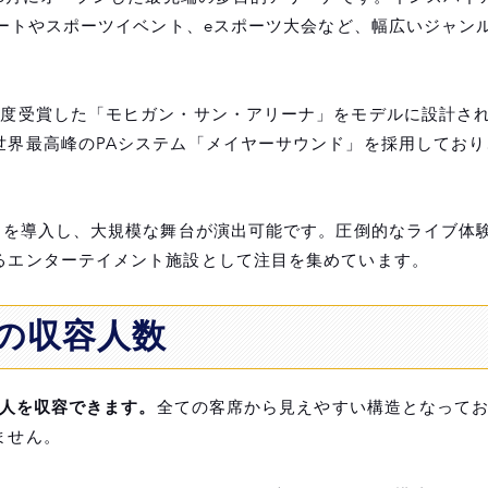
サートやスポーツイベント、eスポーツ大会など、幅広いジャン
7度受賞した「モヒガン・サン・アリーナ」をモデルに設計さ
世界最高峰のPAシステム「メイヤーサウンド」を採用しており
ムを導入し、大規模な舞台が演出可能です。圧倒的なライブ体
るエンターテイメント施設として注目を集めています。
の収容人数
0人を収容できます。
全ての客席から見えやすい構造となって
ません。