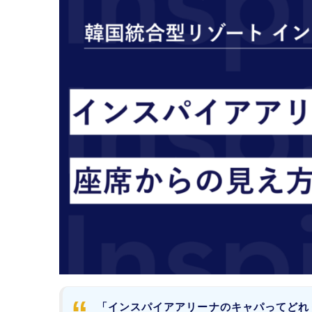
「インスパイアアリーナのキャパってどれ