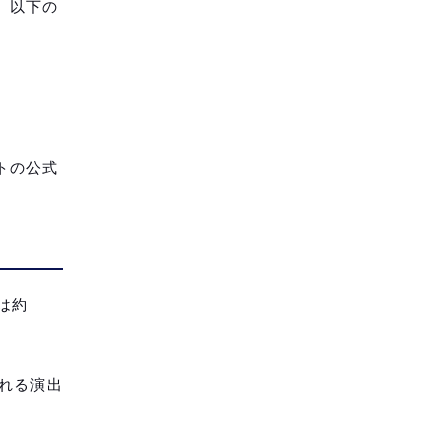
、以下の
トの公式
は約
れる演出