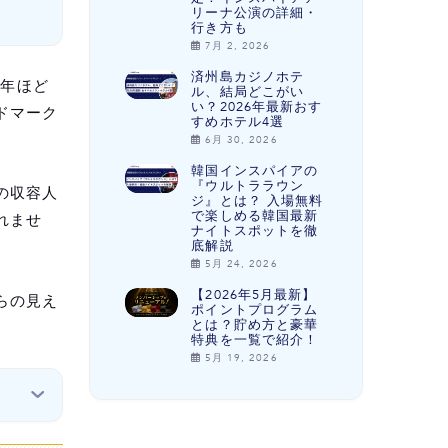
リーナ公演の詳細・
行き方も
7月 2, 2026
済州島カジノホテ
1年ほど
ル、結局どこがい
い？2026年最新おす
ドマーク
すめホテル4選
6月 30, 2026
韓国インスパイアの
『ウルトララウン
の収容人
ジ』とは？ 入場無料
で楽しめる韓国最新
れませ
ナイトスポットを徹
底解説
5月 24, 2026
【2026年5月最新】
らの見え
ポイントプログラム
とは？貯め方と豪華
特典を一覧で紹介！
5月 19, 2026