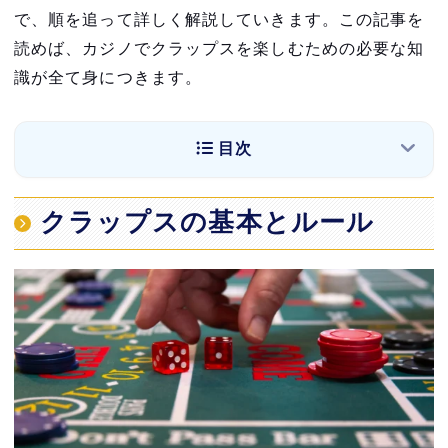
で、順を追って詳しく解説していきます。この記事を
読めば、カジノでクラップスを楽しむための必要な知
識が全て身につきます。
目次
クラップスの基本とルール
クラップスの基本とルール
2つのサイコロの出目を予想する
プレイヤー（ゲーム参加者）の中からシュータ
ーが決まる
シューターのサイコロの投げ方
ゲーム終了の条件
【初心者必見】クラップスの出目の原則