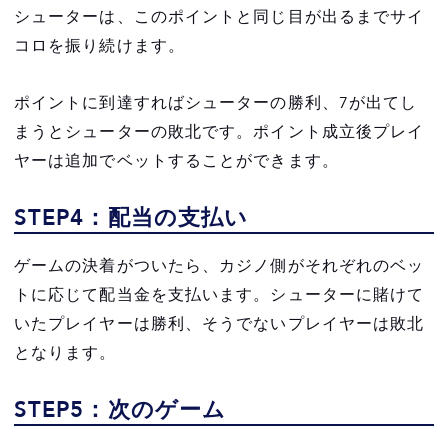
シューターは、このポイントと同じ目が出るまでサイ
コロを振り続けます。
ポイントに到達すればシューターの勝利、7が出てし
まうとシューターの敗北です。ポイント成立後プレイ
ヤーは追加でベットすることができます。
STEP4：配当の支払い
ゲームの決着がついたら、カジノ側がそれぞれのベッ
トに応じて配当金を支払います。シューターに賭けて
いたプレイヤーは勝利、そうでないプレイヤーは敗北
となります。
STEP5：次のゲーム