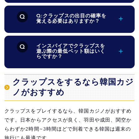
Q:クラップスの出目の確率を
覚える必要はありますか？
インスパイアでクラップスを
遊ぶ際の最低ベット額はいく
らですか？
クラップスをするなら韓国カジ
ノがおすすめ
クラップスをプレイするなら、韓国カジノがおすすめ
です。日本からアクセスが良く、羽田や成田、関空か
らわずか2時間~3時間ほどで到着できる韓国は週末の
旅行にも最適です。