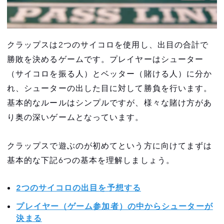
クラップスのゲームの流れ
STEP1： シューターの決定
クラップスは2つのサイコロを使用し、出目の合計で
STEP2：カムアウトロール（最初のベットと出
勝敗を決めるゲームです。プレイヤーはシューター
目）
（サイコロを振る人）とベッター（賭ける人）に分か
れ、シューターの出した目に対して勝負を行います。
STEP3：ポイント成立後の展開
基本的なルールはシンプルですが、様々な賭け方があ
STEP4：配当の支払い
り奥の深いゲームとなっています。
STEP5：次のゲーム
クラップスで遊ぶのが初めてという方に向けてまずは
プレイヤー（シューターとベッター）の役割
基本的な下記6つの基本を理解しましょう。
とルール
2つのサイコロの出目を予想する
シューターの役割
プレイヤー（ゲーム参加者）の中からシューターが
ベッターの役割
決まる