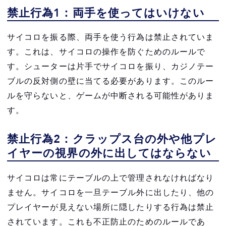
禁止行為1：両手を使ってはいけない
サイコロを振る際、両手を使う行為は禁止されていま
す。これは、サイコロの操作を防ぐためのルールで
す。シューターは片手でサイコロを振り、カジノテー
ブルの反対側の壁に当てる必要があります。このルー
ルを守らないと、ゲームが中断される可能性がありま
す。
禁止行為2：クラップス台の外や他プレ
イヤーの視界の外に出してはならない
サイコロは常にテーブルの上で管理されなければなり
ません。サイコロを一旦テーブル外に出したり、他の
プレイヤーが見えない場所に隠したりする行為は禁止
されています。これも不正防止のためのルールであ