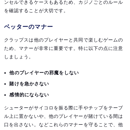
ンセルできるケースもあるため、カジノごとのルール
を確認することが大切です。
ベッターのマナー
クラップスは他のプレイヤーと共同で楽しむゲームの
ため、マナーが非常に重要です。特に以下の点に注意
しましょう。
他のプレイヤーの邪魔をしない
賭けを急かさない
感情的にならない
シューターがサイコロを振る際に手やチップをテーブ
ル上に置かないや、他のプレイヤーが賭けている間は
口を出さない。などこれらのマナーを守ることで、他