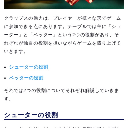
クラップスの魅力は、プレイヤーが様々な形でゲーム
に参加できる点にあります。テーブルでは主に「シュ
ーター」と「ベッター」という2つの役割があり、そ
れぞれが独自の役割を担いながらゲームを盛り上げて
いきます。
シューターの役割
ベッターの役割
それでは2つの役割についてそれぞれ解説していきま
す。
シューターの役割