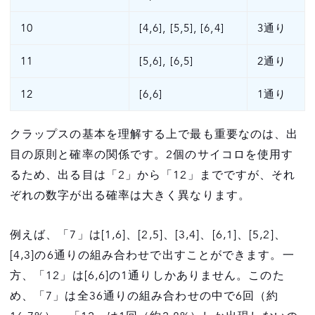
10
[4,6], [5,5], [6,4]
3通り
11
[5,6], [6,5]
2通り
12
[6,6]
1通り
クラップスの基本を理解する上で最も重要なのは、出
目の原則と確率の関係です。2個のサイコロを使用す
るため、出る目は「2」から「12」までですが、それ
ぞれの数字が出る確率は大きく異なります。
例えば、「7」は[1,6]、[2,5]、[3,4]、[6,1]、[5,2]、
[4,3]の6通りの組み合わせで出すことができます。一
方、「12」は[6,6]の1通りしかありません。このた
め、「7」は全36通りの組み合わせの中で6回（約