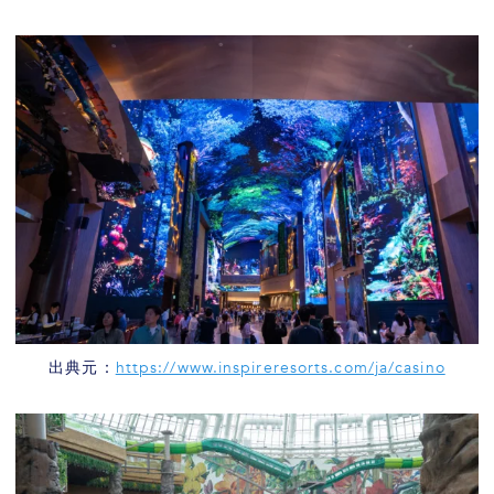
出典元：
https://www.inspireresorts.com/ja/casino