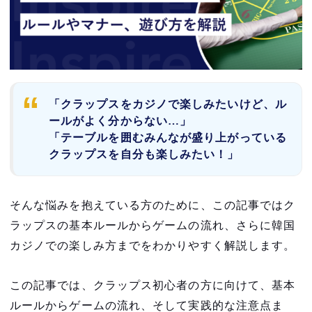
「クラップスをカジノで楽しみたいけど、ル
ールがよく分からない…」
「テーブルを囲むみんなが盛り上がっている
クラップスを自分も楽しみたい！」
そんな悩みを抱えている方のために、この記事ではク
ラップスの基本ルールからゲームの流れ、さらに韓国
カジノでの楽しみ方までをわかりやすく解説します。
この記事では、クラップス初心者の方に向けて、基本
ルールからゲームの流れ、そして実践的な注意点ま