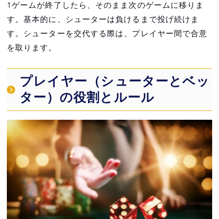
1ゲームが終了したら、そのまま次のゲームに移りま
す。基本的に、シューターは負けるまで投げ続けま
す。シューターを交代する際は、プレイヤー間で合意
を取ります。
プレイヤー（シューターとベッ
ター）の役割とルール