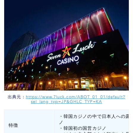
出典元：
https://www.7luck.com/ABOT_01_01/default?
sel_lang_typ=JP&GHLC_TYP=KA
・韓国カジノの中で日本人への露
ノ
特徴
・韓国初の国営カジノ