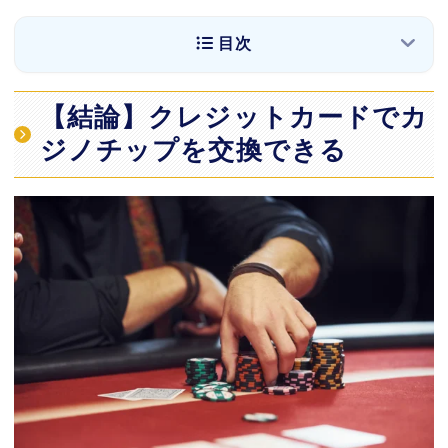
目次
【結論】クレジットカードでカジノチップを交
【結論】クレジットカードでカ
換できる
ジノチップを交換できる
クレジットカードでチップを購入する際の5つ
の注意点
注意点1:利用できるクレジットカードは
VISA/Master Card/JCB
注意点2:クレジットカード手数料が発生するの
で割高になってしまう可能性も
注意点3:「キャッシング枠」ではなく「ショッ
ピング枠」でチップと交換する
注意点4:大きな金額を利用するとクレジットカ
ードを止められてしまう