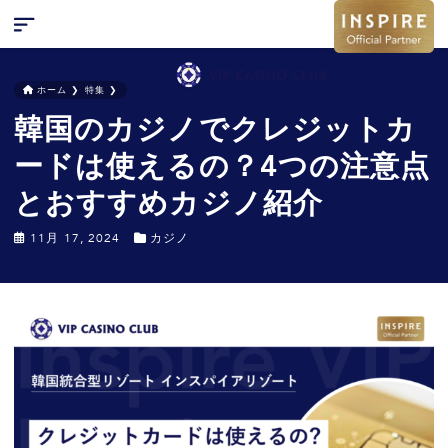
ホーム
❯
特集
❯
韓国のカジノでクレジットカ
検索
キャンペーン
ードは使えるの？4つの注意点
お問い合わせ
とおすすめカジノ紹介
特集
11月 17, 2024
カジノ
ニュース
FAQ