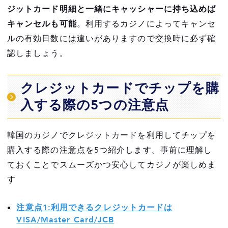
VIP CASINO CLUB でお得に遊ぼう
ジットカード明細と一緒にキャッシャーに持ち込めば
韓国でカジノを楽しみたい方はインスパイ
キャンセルも可能
。利用するカジノによってキャンセ
ア・エンターテインメント・リゾートがおすすめ
ルの有効日数には違いがありますので交換時に必ず確
認しましょう。
24時間体制で日本語対応スタッフがサポート
INSPIRE CASINO VIP CLUB経由でカジノ会
クレジットカードでチップを購
員カードを登録してお得にカジノを楽しめる
入する際の5つの注意点
韓国最大のカジノ・リゾート施設
まとめ
韓国のカジノでクレジットカードを利用してチップを
購入する際の注意点を5つ紹介します。事前に理解し
ておくことでスムーズかつ安心してカジノが楽しめま
す
注意点1:利用できるクレジットカードは
VISA/Master Card/JCB