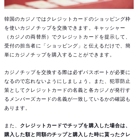
注意点5:両替証明書を必ずもらう
韓国のカジノではクレジットカードのショッピング枠
韓国カジノで利益が出た場合の税金や申告方法
を使いカジノチップを交換できます。キャッシャー
は？
（カジノの両替所）でクレジットカードを提示して、
韓国のおすすめカジノ5選
受付の担当者に「ショッピング」と伝えるだけで、簡
単にカジノチップを購入することができます。
インスパイア・エンターテインメントリゾー
トカジノ
カジノチップを交換する際は必ずパスポートが必要に
パラダイスカジノ・パラダイスシティ
なるので忘れないようにしましょう。また、犯罪防止
策としてクレジットカードの名義と各カジノが発行す
パラダイスカジノ・ウォーカーヒル
るメンバーズカードの名義が一致しているかの確認も
セブンラックカジノ(江南店)
あります。
セブンラックカジノ(ソウルドラゴンシティ
店)
また、
クレジットカードでチップを購入した場合は、
購入した額と同額のチップと購入した時に貰ったクレ