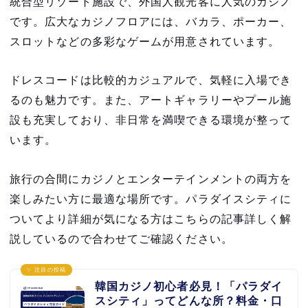
統合型リゾート施設で、外国人観光客に人気のカジノ
です。広大なカジノフロアには、バカラ、ポーカー、
スロットなどの多彩なゲームが用意されています。
ドレスコードは比較的カジュアルで、気軽に入場でき
るのも魅力です。また、アートギャラリーやプール施
設も充実しており、非日常を満喫できる環境が整って
います。
旅行の合間にカジノとエンターテインメントの両方を
楽しみたい方に最適な場所です。パラダイスシティに
ついてより詳細が気になる方はこちらの記事詳しく解
説しているので合わせてご確認ください。
✨ 注目の投稿
韓国カジノ初心者必見！「パラダイ
スシティ」ってどんな所？料金・口