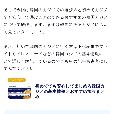
そこで今回は韓国のカジノでの遊び方と初めてカジノ
でも安心して遊ぶことのできるおすすめの韓国カジノ
について解説します。まずは韓国にあるカジノについ
て見ていきましょう。
また、初めて韓国のカジノに行く方は下記記事でフラ
イトやドレスコードなどの韓国カジノの基本情報につ
いて詳しく解説しているのでこちらの記事も参考にし
てみてください。
✨注目の投稿
初めてでも安心して楽しめる韓国カ
ジノの基本情報とおすすめ施設まと
め