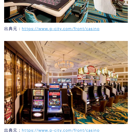
出典元：
https://www.p-city.com/front/casino
出典元：
https://www.p-city.com/front/casino