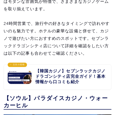
はモダンな雰囲気が特徴で、さまざまなカジノゲーム
を取り揃えています。
24時間営業で、旅行中の好きなタイミングで訪れやす
いのも魅力です。ホテルの豪華な設備と併せて、カジ
ノで遊びたい方におすすめのスポットです。セブンラ
ックドラゴンシティ店について詳細を確認をしたい方
は以下の記事も合わせてご確認ください。
✨ 注目の投稿
【韓国カジノ】セブンラックカジノ
ドラゴンシティ店完全ガイド！基本
情報から口コミも紹介
【ソウル】パラダイスカジノ・ウォー
カーヒル