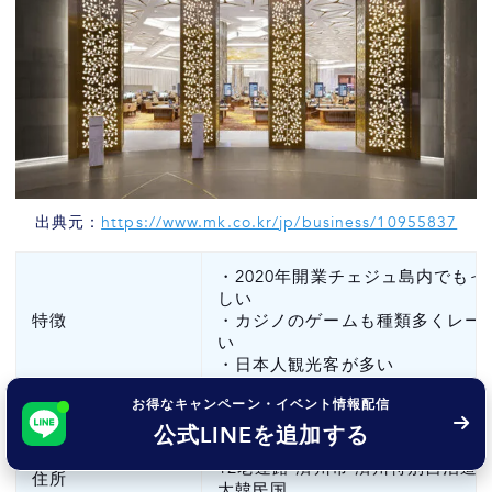
出典元：
https://www.mk.co.kr/jp/business/10955837
・2020年開業チェジュ島内でもっ
しい
特徴
・カジノのゲームも種類多くレー
い
・日本人観光客が多い
お得なキャンペーン・イベント情報配信
営業時間
24時間
公式LINEを追加する
12老連路 済州市 済州特別自治道 6
住所
大韓民国