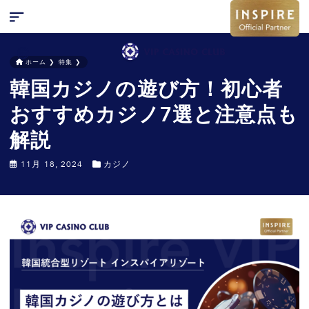
ホーム
❯
特集
❯
韓国カジノの遊び方！初心者
検索
キャンペーン
おすすめカジノ7選と注意点も
お問い合わせ
解説
特集
11月 18, 2024
カジノ
ニュース
FAQ