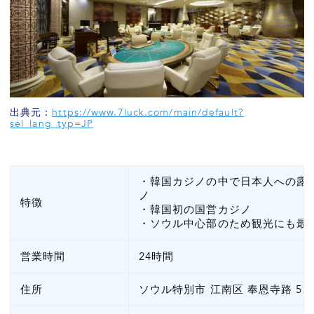
出典元：
https://www.7luck.com/main/default?
sel_lang_typ=JP
・韓国カジノの中で日本人への露
ノ
特徴
・韓国初の国営カジノ
・ソウル中心部のため観光にも最
営業時間
24時間
住所
ソウル特別市 江南区 奉恩寺路 52