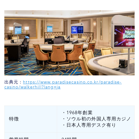
出典元：
https://www.paradisecasino.co.kr/paradise-
casino/walkerhill?lang=ja
・1968年創業
特徴
・ソウル初の外国人専用カジノ
・日本人専用デスク有り