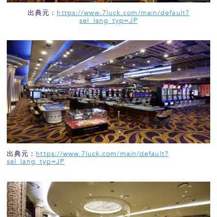
出典元：
https://www.7luck.com/main/default?
sel_lang_typ=JP
出典元：
https://www.7luck.com/main/default?
sel_lang_typ=JP