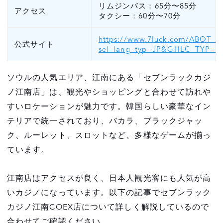
リムジンバス：65分〜85分
アクセス
タクシー：60分〜70分
https://www.7luck.com/ABOT_01
公式サイト
sel_lang_typ=JP&GHLC_TYP=K
ソウルの人気エリア、江南にある「セブンラックカジ
ノ江南店」は、観光やショッピングと合わせて訪れや
すいロケーションが魅力です。韓国らしい豪華なイン
テリアで統一されており、バカラ、ブラックジャッ
ク、ルーレット、スロットなど、多様なゲームが揃っ
ています。
江南店はアクセスが良く、日本人観光客にも人気が高
いカジノになっています。以下の記事でセブンラック
カジノ江南COEX店について詳しく解説しているので
合わせてご確認ください。