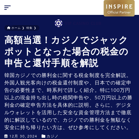
ホーム
❯
特集
❯
高額当選！カジノでジャック
検索
キャンペーン
ポットとなった場合の税金の
お問い合わせ
申告と還付手順を解説
特集
韓国カジノでの勝利金に関する税金制度を完全解説。
ニュース
外国人観光客向けの税金還付制度や、日本での確定申
告の必要性まで、時系列で詳しく紹介。特に100万円
FAQ
以上の現金持ち出し時の税関申告や、50万円以上の勝
利金の確定申告方法を具体的に説明。さらに、デジタ
ルウォレットを活用した安全な資金管理方法まで徹底
的に解説しているので、カジノでの勝利金を無駄なく
安全に持ち帰りたい方は、ぜひ参考にしてください。
12月 30, 2024
カジノ