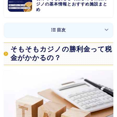
ジノの基本情報とおすすめ施設まと
め
目次
そもそもカジノの勝利金って税金がかかるの？
そもそもカジノの勝利金って税
日本人必見！税金は日本で払う必要はあるが、
金がかかるの？
韓国では払う必要なし！
引かれてしまった税金分の還付手順
手順1：カジノで当選時に源泉徴収された税金
の証明書を受け取る
手順2：仁川空港の税金還付カウンターに向か
う
手順3：手数料2,000ウォンを支払い、必要書