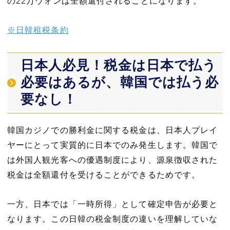
の22万ウォンは全額還付されることになります。
特徴3. 暗号通貨対応でさらにスマートなカジ
ノ体験
※日韓租税条約
VIP CASINO CLUB でお得に遊ぼう
日本人必見！税金は日本で払う
韓国でカジノを楽しみたい方はインスパイ
必要はあるが、韓国では払う必
ア・エンターテインメント・リゾートがおすすめ
要なし！
24時間体制で日本語対応スタッフがサポート
INSPIRE VIP CASINO CLUB経由でカジノ会
韓国カジノでの勝利金に関する税金は、日本人プレイ
員カードを登録してお得にカジノを楽しめる
ヤーにとって実質的に日本でのみ発生します。韓国で
は外国人観光客への優遇制度により、源泉徴収された
韓国最大のカジノ・リゾート施設
税金は全額還付を受けることができるためです。
まとめ
一方、日本では「一時所得」として確定申告が必要と
なります。この日韓の税金制度の違いを理解していな