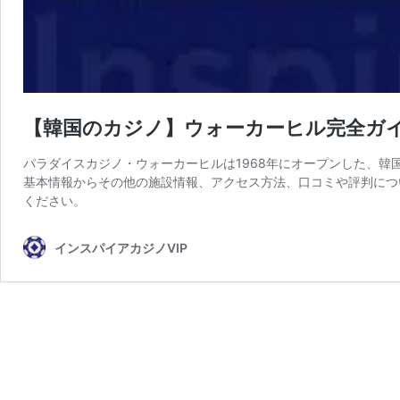
【韓国のカジノ】ウォーカーヒル完全ガ
パラダイスカジノ・ウォーカーヒルは1968年にオープンした、韓
基本情報からその他の施設情報、アクセス方法、口コミや評判につ
ください。
インスパイアカジノVIP