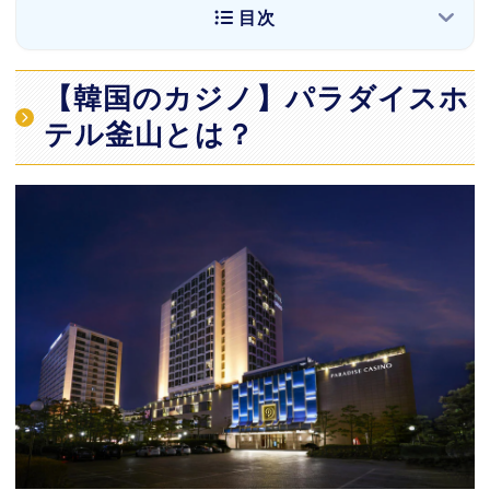
目次
【韓国のカジノ】パラダイスホテル釜山とは？
【韓国のカジノ】パラダイスホ
基本情報
テル釜山とは？
パラダイスホテル釜山で遊べるカジノ
施設情報
アクセス
パラダイスホテル釜山への3つのアクセス方法
リムジンバスを利用する（おすすめ）
タクシーを利用する（最も楽な移動手段）
地下鉄を利用する（コスパ重視）