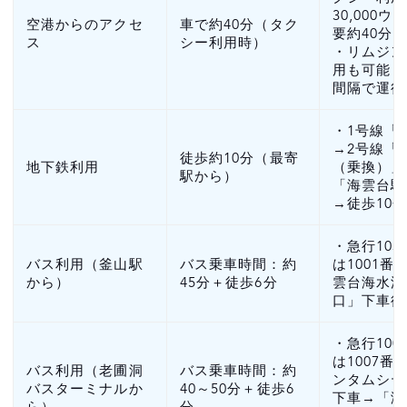
30,000
空港からのアクセ
車で約40分（タク
要約40分
ス
シー利用時）
・リムジン
用も可能（
間隔で運行
・1号線「
→2号線「
徒歩約10分（最寄
地下鉄利用
（乗換）」
駅から）
「海雲台駅
→徒歩10
・急行10
バス利用（釜山駅
バス乗車時間：約
は1001番
から）
45分＋徒歩6分
雲台海水浴
口」下車後
・急行100
は1007番
バス利用（老圃洞
バス乗車時間：約
ンタムシテ
バスターミナルか
40～50分＋徒歩6
下車→「海
ら）
分