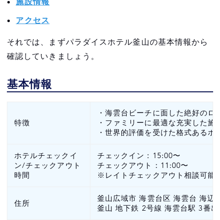
施設情報
注意点4：お酒を飲みすぎていると入場でき
アクセス
ない
それでは、まずパラダイスホテル釜山の基本情報から
注意点5：利用時間や年齢制限を確認する
確認していきましょう。
VIP CASINO CLUB でお得に遊ぼう
基本情報
韓国でカジノを楽しみたい方はインスパイ
ア・エンターテインメント・リゾートがおすすめ
・海雲台ビーチに面した絶好のロ
特徴
・ファミリーに最適な充実した施
24時間体制で日本語対応スタッフがサポート
・世界的評価を受けた格式あるホ
INSPIRE CASINO VIP CLUB経由でカジノ会
ホテルチェックイ
チェックイン：15:00〜
員カードを登録してお得にカジノを楽しめる
ン/チェックアウト
チェックアウト：11:00〜
時間
※レイトチェックアウト相談可能
韓国最大のカジノ・リゾート施設
釜山広域市 海雲台区 海雲台 海辺路
まとめ
住所
釜山 地下鉄 2号線 海雲台駅 3番出