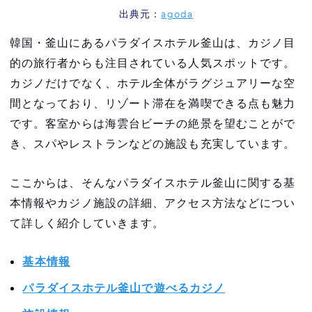
パラダイスホテル釜山カジノの口コミ・評判
出典元：
agoda
良い口コミ・評判
韓国・釜山にあるパラダイスホテル釜山は、カジノ目
的の旅行者からも注目されている人気スポットです。
悪い口コミ・評判
カジノだけでなく、ホテル全体がラグジュアリーな空
パラダイスホテル釜山カジノの会員カード・
間となっており、リゾート滞在を満喫できる点も魅力
VIP特典
です。客室からは海雲台ビーチの絶景を望むことがで
VIP会員：プラチナとダイヤモンド
き、スパやレストランなどの施設も充実しています。
一般会員：レッド、パープル、ゴールド
ここからは、そんなパラダイスホテル釜山に関する基
パラダイスホテル釜山でカジノを楽しむ際の
本情報やカジノ施設の詳細、アクセス方法などについ
5つの注意点
て詳しく紹介していきます。
注意点1：パスポートを必ず持参する
基本情報
注意点2：ドレスコードに注意する
パラダイスホテル釜山で遊べるカジノ
注意点3：写真・動画撮影は禁止