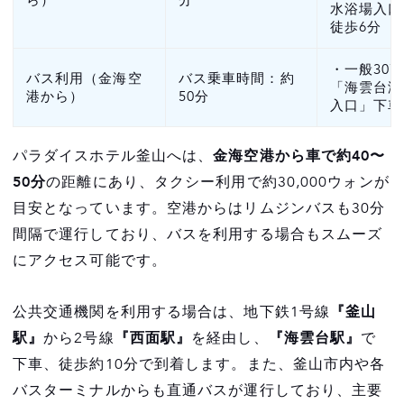
水浴場入口
徒歩6分
・一般30
バス利用（金海空
バス乗車時間：約
「海雲台海
港から）
50分
入口」下車
パラダイスホテル釜山へは、
金海空港から車で約40〜
50分
の距離にあり、タクシー利用で約30,000ウォンが
目安となっています。空港からはリムジンバスも30分
間隔で運行しており、バスを利用する場合もスムーズ
にアクセス可能です。
公共交通機関を利用する場合は、地下鉄1号線
『釜山
駅』
から2号線
『西面駅』
を経由し、
『海雲台駅』
で
下車、徒歩約10分で到着します。また、釜山市内や各
バスターミナルからも直通バスが運行しており、主要