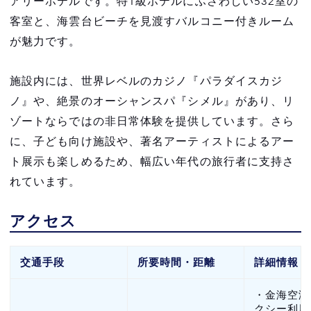
アリーホテルです。特1級ホテルにふさわしい532室の
客室と、海雲台ビーチを見渡すバルコニー付きルーム
が魅力です。
施設内には、世界レベルのカジノ『パラダイスカジ
ノ』や、絶景のオーシャンスパ『シメル』があり、リ
ゾートならではの非日常体験を提供しています。さら
に、子ども向け施設や、著名アーティストによるアー
ト展示も楽しめるため、幅広い年代の旅行者に支持さ
れています。
アクセス
交通手段
所要時間・距離
詳細情報
・金海空港
クシー利用