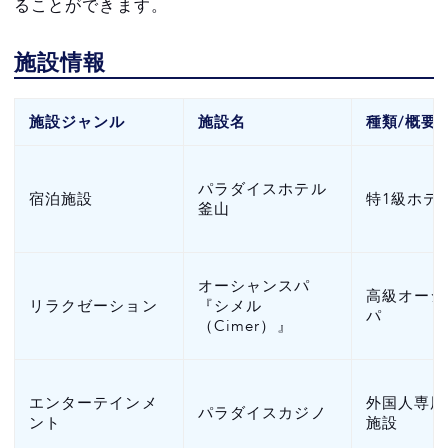
ることができます。
施設情報
施設ジャンル
施設名
種類/概要
パラダイスホテル
宿泊施設
特1級ホテ
釜山
オーシャンスパ
高級オーシ
リラクゼーション
『シメル
パ
（Cimer）』
エンターテインメ
外国人専用
パラダイスカジノ
ント
施設