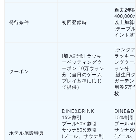
過去2年間
400,000
発行条件
初回登録時
以上加算時
(テーブル
イント基準
[ランクア
[加入記念] ラッキ
ラッキーベ
ーベッティングク
ングクーポ
ーポン 10万ウォン
ォン分
クーポン
分（当日のゲーム
[誕生日クー
プレイ基準に応じ
ガーデンカ
て提供）
用券5万ウ
枚
DINE&DRINK
DINE&DR
15%割引
15%割引
プール50%割引
プール50
サウナ50%割引
サウナ50
ホテル施設特典
(プール、サウナ利
(プール、