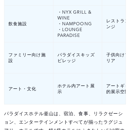
・NYX GRILL &
WINE
レストラン
飲食施設
・NAMPOONG
ンジ
・LOUNGE
PARADISE
ファミリー向け施
パラダイスキッズ
子供向けプ
設
ビレッジ
リア
ホテル内アート展
アートギャ
アート・文化
示
的展示空間
パラダイスホテル釜山は、宿泊、食事、リラクゼーシ
ョン、エンターテインメントすべてが揃ったラグジュ