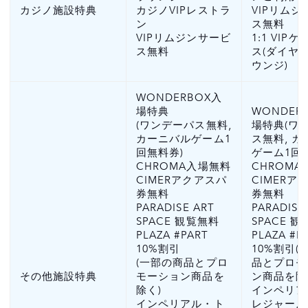
カジノ施設特典
カジノVIPレストラ
VIPリム
ン
ス無料
VIPリムジンサービ
1:1 VIP
ス無料
ス(ダイヤ
ウンジ)
WONDERBOX入
場特典
WONDER
(ワンデーパス無料,
場特典(ワ
カーニバルゲーム1
ス無料, 
回無料券)
ゲーム1回
CHROMA入場無料
CHROM
CIMERアクアスパ
CIMERア
券無料
券無料
PARADISE ART
PARADISE
SPACE 観覧無料
SPACE 
PLAZA #PART
PLAZA #P
10%割引
10%割引(
(一部の商品とプロ
品とプロモ
その他施設特典
モーション商品を
ン商品を除
除く)
インペリア
インペリアル・ト
レジャー,