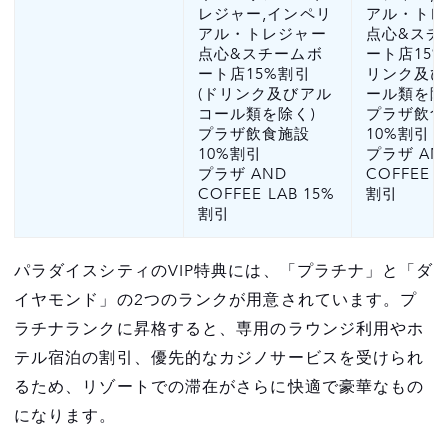
レジャー,インペリ
アル・トレ
アル・トレジャー
点心&スチ
点心&スチームボ
ート店15%
ート店15%割引
リンク及び
(ドリンク及びアル
ール類を除
コール類を除く)
プラザ飲食
プラザ飲食施設
10%割引
10%割引
プラザ AN
プラザ AND
COFFEE L
COFFEE LAB 15%
割引
割引
パラダイスシティのVIP特典には、「プラチナ」と「ダ
イヤモンド」の2つのランクが用意されています。プ
ラチナランクに昇格すると、専用のラウンジ利用やホ
テル宿泊の割引、優先的なカジノサービスを受けられ
るため、リゾートでの滞在がさらに快適で豪華なもの
になります。