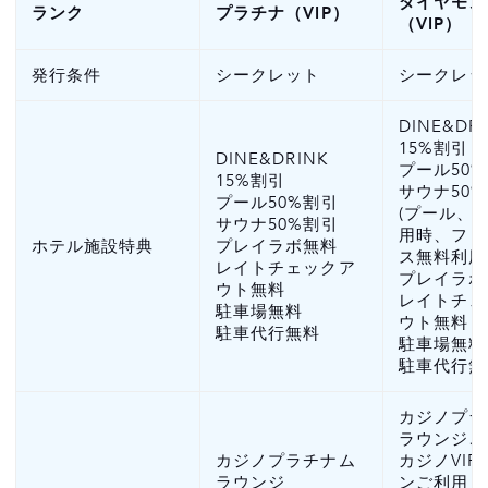
ダイヤモン
ランク
プラチナ（VIP）
（VIP）
発行条件
シークレット
シークレッ
DINE&DR
15%割引
DINE&DRINK
プール50
15%割引
サウナ50
プール50%割引
(プール、
サウナ50%割引
用時、フィ
ホテル施設特典
プレイラボ無料
ス無料利用
レイトチェックア
プレイラボ
ウト無料
レイトチェ
駐車場無料
ウト無料
駐車代行無料
駐車場無料
駐車代行無
カジノプラ
ラウンジご
カジノプラチナム
カジノVI
ラウンジ
ンご利用