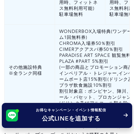
用時、フィットネ
用時、フィ
ス無料利用可能)
ス無料利用
駐車場無料
駐車場無料
WONDERBOX入場特典(ワンデー
ム1回無料券)
CHROMA入場券50％割引
CIMERアクアスパ券50％割引
PARADISE ART SPACE 観覧無料
PLAZA #PART 5%割引
その他施設特典
(一部の商品とプロモーション商品
※全ランク同様
インペリアル・トレジャー,インペ
ームボート店15%割引(ドリンク
プラザ飲食施設10%割引
割引対象店：ボンピヤン、陣川、
ール・バセット、プロカンジャン
(ドリンク及びアルコール類を除く
プラザ AND COFFEE LAB 15%
お得なキャンペーン・イベント情報配信
公式LINEを追加する
パラダイスシティの一般会員に向けた会員カードは、