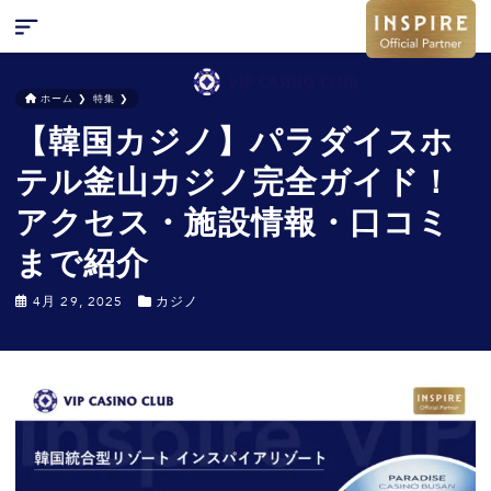
ホーム
❯
特集
❯
【韓国カジノ】パラダイスホ
検索
キャンペーン
テル釜山カジノ完全ガイド！
お問い合わせ
アクセス・施設情報・口コミ
特集
まで紹介
ニュース
4月 29, 2025
カジノ
FAQ