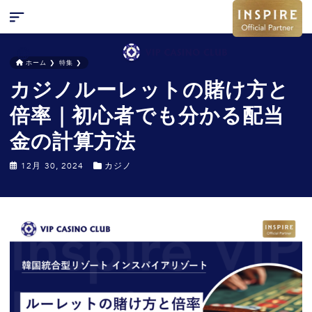
ホーム
❯
特集
❯
カジノルーレットの賭け方と
検索
キャンペーン
倍率｜初心者でも分かる配当
お問い合わせ
金の計算方法
特集
12月 30, 2024
カジノ
ニュース
FAQ