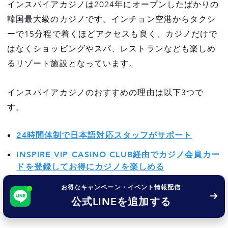
インスパイアカジノは2024年にオープンしたばかりの
韓国最大級のカジノです。インチョン空港からタクシ
ーで15分程で着くほどアクセスも良く、カジノだけで
はなくショッピングやスパ、レストランなども楽しめ
るリゾート施設となっています。
インスパイアカジノのおすすめの理由は以下3つで
す。
24時間体制で日本語対応スタッフがサポート
INSPIRE VIP CASINO CLUB経由でカジノ会員カー
ドを登録してお得にカジノを楽しめる
韓国最大のカジノ・リゾート施設
お得なキャンペーン・イベント情報配信
公式LINEを追加する
それではそれぞれについて解説していきます。