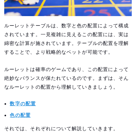
【ベット方法別】ルーレットの倍率
インサイドベットの倍率
ルーレットテーブルは、数字と色の配置によって構成
アウトサイドベットの倍率
されています。一見複雑に見えるこの配置には、実は
「0」や「00」の場合の倍率
綿密な計算が施されています。テーブルの配置を理解
することで、より戦略的なベットが可能です。
ルーレットをするなら韓国カジノがおすすめ
VIP CASINO CLUB でお得に遊ぼう
ルーレットは確率のゲームであり、この配置によって
絶妙なバランスが保たれているのです。まずは、そん
韓国でカジノを楽しみたい方はインスパイ
なルーレットの配置から理解していきましょう。
ア・エンターテインメント・リゾートがおすすめ
24時間体制で日本語対応スタッフがサポート
数字の配置
INSPIRE VIP CASINO CLUB経由でカジノ会
色の配置
員カードを登録してお得にカジノを楽しめる
それでは、それぞれについて解説していきます。
韓国最大のカジノ・リゾート施設