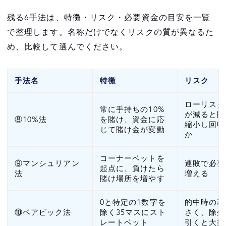
残る6手法は、特徴・リスク・必要資金の目安を一覧
で整理します。名称だけでなくリスクの質が異なるた
め、比較して選んでください。
手法名
特徴
リスク
ローリスク
常に手持ちの10%
が減ると賭
⑧10%法
を賭け、資金に応
縮小し回収
じて賭け金が変動
か
コーナーベットを
⑨マンシュリアン
連敗で必要
起点に、負けたら
法
増える
賭け場所を増やす
0と特定の1数字を
的中時の利
⑩ベアビック法
除く35マスにスト
さく、除外
レートベット
引くと大損