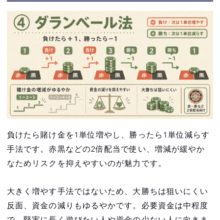
負けたら賭け金を1単位増やし、勝ったら1単位減らす
手法です。赤黒などの2倍配当で使い、増減が緩やか
なためリスクを抑えやすいのが魅力です。
大きく増やす手法ではないため、大勝ちは狙いにくい
反面、資金の減りもゆるやかです。必要資金は中程度
で、堅実に長く遊びたい人や資金の少ない人に向きま