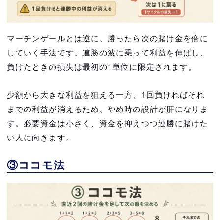
マーチンゲールとは逆に、勝ったら次の賭け金を倍に
していく手法です。連勝の波に乗って利益を伸ばし、
負けたときの損失は最初の1単位に限定されます。
少額から大きな利益を狙える一方、1回負ければそれ
までの利益が消えるため、やめ時の設計が肝になりま
す。必要資金は小さく、資金を抑えつつ連勝に賭けた
い人に向きます。
③ココモ法