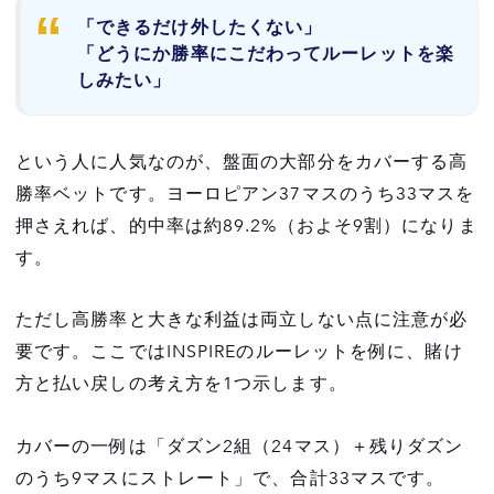
「できるだけ外したくない」
「どうにか勝率にこだわってルーレットを楽
しみたい」
という人に人気なのが、盤面の大部分をカバーする高
勝率ベットです。ヨーロピアン37マスのうち33マスを
押さえれば、的中率は約89.2%（およそ9割）になりま
す。
ただし高勝率と大きな利益は両立しない点に注意が必
要です。ここではINSPIREのルーレットを例に、賭け
方と払い戻しの考え方を1つ示します。
カバーの一例は「ダズン2組（24マス）＋残りダズン
のうち9マスにストレート」で、合計33マスです。