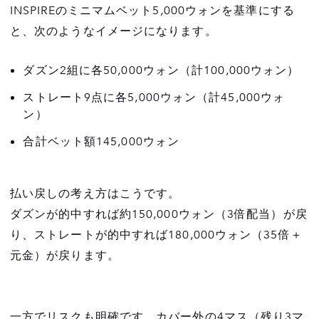
INSPIREのミニマムベット5,000ウォンを基準にする
と、次のようなイメージになります。
ダズン2組に各50,000ウォン（計100,000ウォン）
ストレート9点に各5,000ウォン（計45,000ウォ
ン）
合計ベット額145,000ウォン
払い戻しの考え方はこうです。
ダズンが的中すれば約150,000ウォン（3倍配当）が戻
り、ストレートが的中すれば180,000ウォン（35倍＋
元金）が戻ります。
一方でリスクも明確です。カバー外の4マス（残り3マ