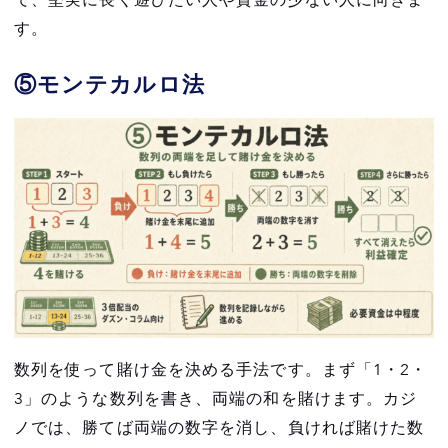
す。
⑤モンテカルロ法
数列を使って賭け金を決める手法です。まず「1・2・
3」のような数列を書き、両端の和を賭けます。カジ
ノでは、勝てば両端の数字を消し、負ければ賭けた数