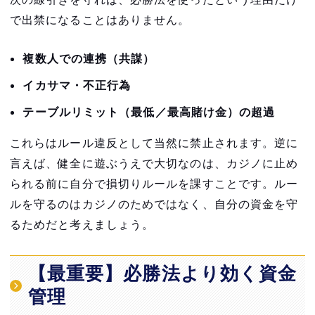
で出禁になることはありません。
複数人での連携（共謀）
イカサマ・不正行為
テーブルリミット（最低／最高賭け金）の超過
これらはルール違反として当然に禁止されます。逆に
言えば、健全に遊ぶうえで大切なのは、カジノに止め
られる前に自分で損切りルールを課すことです。ルー
ルを守るのはカジノのためではなく、自分の資金を守
るためだと考えましょう。
【最重要】必勝法より効く資金
管理