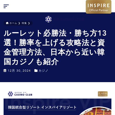
ホーム
❯
特集
❯
ルーレット必勝法・勝ち方13
検索
キャンペーン
選！勝率を上げる攻略法と資
お問い合わせ
金管理方法、日本から近い韓
特集
国カジノも紹介
ニュース
12月 30, 2024
カジノ
FAQ