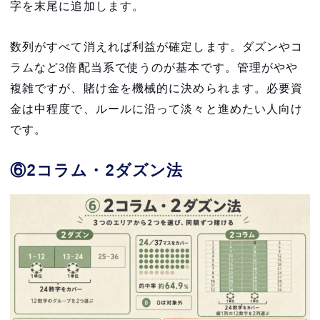
字を末尾に追加します。
数列がすべて消えれば利益が確定します。ダズンやコ
ラムなど3倍配当系で使うのが基本です。管理がやや
複雑ですが、賭け金を機械的に決められます。必要資
金は中程度で、ルールに沿って淡々と進めたい人向け
です。
⑥2コラム・2ダズン法