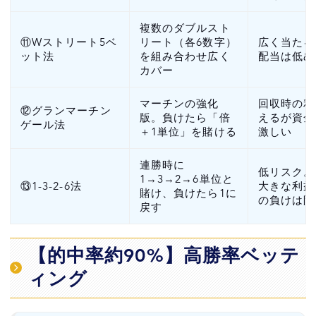
複数のダブルスト
⑪Wストリート5ベ
リート（各6数字）
広く当たる
ット法
を組み合わせ広く
配当は低め
カバー
マーチンの強化
回収時の利
⑫グランマーチン
版。負けたら「倍
えるが資金
ゲール法
＋1単位」を賭ける
激しい
連勝時に
低リスク。
1→3→2→6単位と
⑬1-3-2-6法
大きな利益
賭け、負けたら1に
の負けは限
戻す
【的中率約90%】高勝率ベッテ
ィング