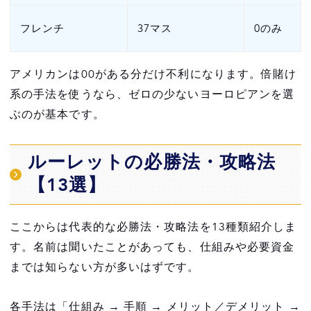
フレンチ
37マス
0のみ
アメリカンは00がある分だけ不利になります。倍賭け
系の手法を使うなら、ゼロの少ないヨーロピアンを選
ぶのが基本です。
ルーレットの必勝法・攻略法
【13選】
ここからは代表的な必勝法・攻略法を13種類紹介しま
す。名前は聞いたことがあっても、仕組みや必要資金
までは知らない方が多いはずです。
各手法は「仕組み → 手順 → メリット／デメリット →