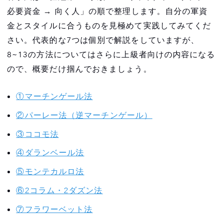
必要資金 → 向く人」の順で整理します。自分の軍資
金とスタイルに合うものを見極めて実践してみてくだ
さい。代表的な7つは個別で解説をしていますが、
8~13の方法についてはさらに上級者向けの内容になる
ので、概要だけ掴んでおきましょう。
①マーチンゲール法
②パーレー法（逆マーチンゲール）
③ココモ法
④ダランベール法
⑤モンテカルロ法
⑥2コラム・2ダズン法
⑦フラワーベット法