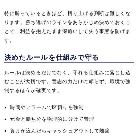
特に勝っているときほど、切り上げる判断は難しくな
ります。勝ち逃げのラインをあらかじめ決めておくこ
とで、利益を抱えたまま深追いして失う事態を防げま
す。
決めたルールを仕組みで守る
ルールは決めるだけでなく、守れる仕組みに落とし込
むことが大切です。意志の力だけに頼らず、環境で強
制するほうが確実です。
時間やアラームで区切りを強制
元金と勝ち分を物理的に分けて管理
負けが込んだらキャッシュアウトして離席