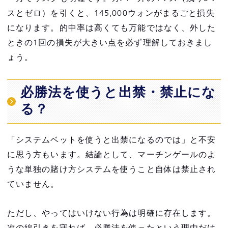
スとゼロ）を引くと、145,000ウォンがまるごと損失
になります。的中率は高くても万能ではなく、外した
ときの1回の損失が大きい点を必ず理解しておきまし
ょう。
必勝法を使うと出禁・禁止にな
る？
「システムベットを使うと出禁になるのでは」と不安
に思う方もいます。結論として、マーチンゲールのよ
うな単独の賭け方システムを使うこと自体は禁止され
ていません。
ただし、やってはいけない行為は明確に存在します。
次の線引きを守れば、必勝法を使ったという理由だけ