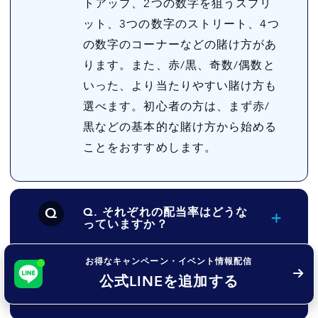
トアップ、2つの数字を狙うスプリ
ット、3つの数字のストリート、4つ
の数字のコーナーなどの賭け方があ
ります。また、赤/黒、奇数/偶数と
いった、より当たりやすい賭け方も
選べます。初心者の方は、まず赤/
黒などの基本的な賭け方から始める
ことをおすすめします。
Q. それぞれの配当率はどうな
っていますか？
お得なキャンペーン・イベント情報配信
公式LINEを追加する
Q. 最初の賭け金はいくらがお
すすめですか？