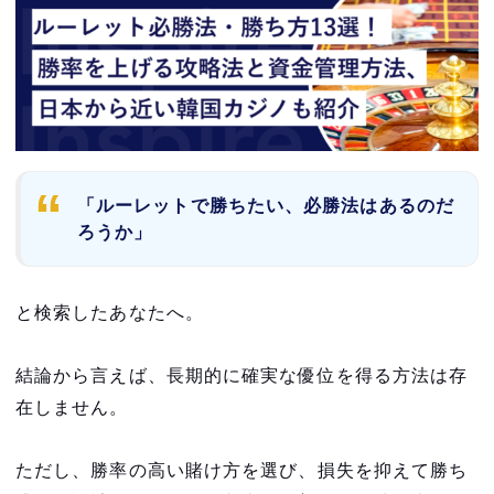
「ルーレットで勝ちたい、必勝法はあるのだ
ろうか」
と検索したあなたへ。
結論から言えば、長期的に確実な優位を得る方法は存
在しません。
ただし、勝率の高い賭け方を選び、損失を抑えて勝ち