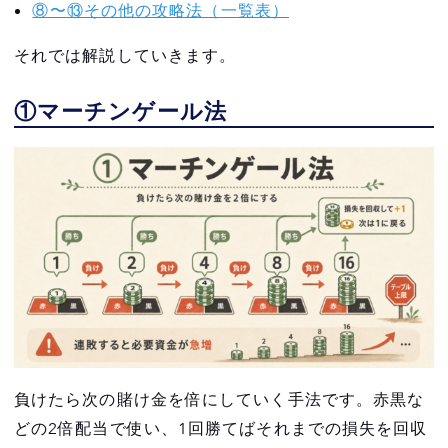
⑧〜⑬その他の攻略法（一覧表）
それでは解説していきます。
①マーチンゲール法
負けたら次の賭け金を倍にしていく手法です。赤黒な
どの2倍配当で使い、1回勝てばそれまでの損失を回収