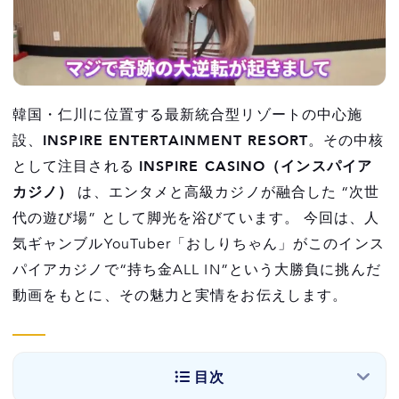
韓国・仁川に位置する最新統合型リゾートの中心施
設、
INSPIRE ENTERTAINMENT RESORT
。その中核
として注目される
INSPIRE CASINO（インスパイア
カジノ）
は、エンタメと高級カジノが融合した “次世
代の遊び場” として脚光を浴びています。 今回は、人
気ギャンブルYouTuber「おしりちゃん」がこのインス
パイアカジノで“持ち金ALL IN”という大勝負に挑んだ
動画をもとに、その魅力と実情をお伝えします。
目次