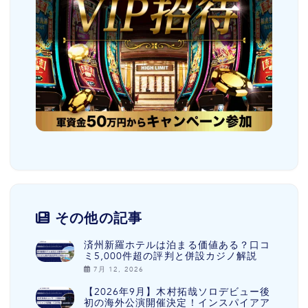
その他の記事
済州新羅ホテルは泊まる価値ある？口コ
ミ5,000件超の評判と併設カジノ解説
7月 12, 2026
【2026年9月】木村拓哉ソロデビュー後
初の海外公演開催決定！インスパイアア