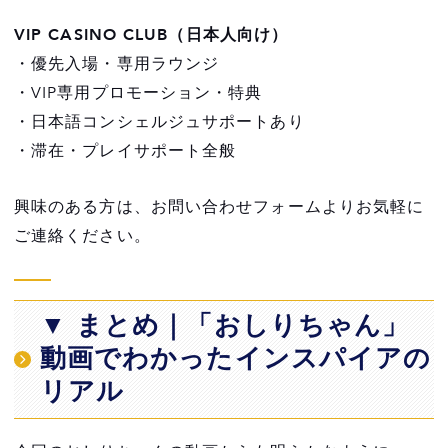
VIP CASINO CLUB（日本人向け）
・優先入場・専用ラウンジ
・VIP専用プロモーション・特典
・日本語コンシェルジュサポートあり
・滞在・プレイサポート全般
興味のある方は、お問い合わせフォームよりお気軽に
ご連絡ください。
▼ まとめ｜「おしりちゃん」
動画でわかったインスパイアの
リアル