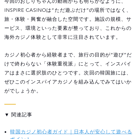
今回のおしりちゃんの動画からも明らかなように、
INSPIRE CASINOは“ただ遊ぶだけ”の場所ではなく、
旅・体験・興奮が融合した空間です。施設の規模、サ
ービス、環境といった要素が整っており、これからの
海外カジノ体験として非常に注目されています。
カジノ初心者から経験者まで、旅行の目的が“遊び”だ
けで終わらない「体験重視派」にとって、インスパイ
アはまさに選択肢のひとつです。次回の韓国旅には、
ぜひこのインスパイアカジノを組み込んでみてはいか
がでしょうか。
▼ 関連記事
韓国カジノ初心者ガイド｜日本人が安心して遊べる