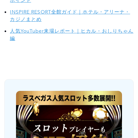
ポイント
INSPIRE RESORT全館ガイド｜ホテル・アリーナ・
カジノまとめ
人気YouTuber来場レポート｜ヒカル・おしりちゃん
編