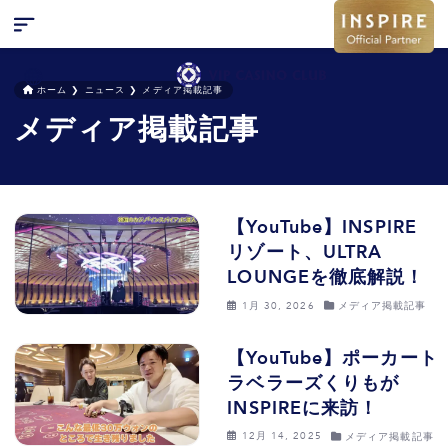
ホーム
❯
ニュース
❯
メディア掲載記事
メディア掲載記事
検索
キャンペーン
お問い合わせ
特集
【YouTube】INSPIRE
リゾート、ULTRA
ニュース
LOUNGEを徹底解説！
1月 30, 2026
メディア掲載記事
FAQ
【YouTube】ポーカート
ラベラーズくりもが
INSPIREに来訪！
12月 14, 2025
メディア掲載記事